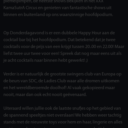
piemelpimpen, de heetste shows bekijken in het XXX
KamaSutrA Circus en genieten van fantastische shows uit
binnen en buitenland op ons waanzinnige hoofdpodium.
Op Donderdagavond is er een dubbele Happy Hour aan de
cocktail bar bij het hoofdpodium. Dat betekend dat je twee
cocktails voor de prijs van een krijgt tussen 20..00 en 22.00! Maar
liefst twee uur twee voor een! Spreek dat nog maar eens uit als
je acht cocktails naar binnen hebt gewerkt! ;)
Verder is er natuurlijk de grootste swingers club van Europa op
de beurs van SDC, de Ladies Club waar alle dromen uitkomen
en het wereldberoemde doolhof! Al vaak gekopieerd maar
nooit, maar dan ook echt nooit geëvenaard.
Uiteraard willen jullie ook de laatste snufjes op het gebied van
de spannend speeltjes niet overslaan! We hebben weer tachtig
stands met de nieuwste toys voor hem en haar, lingerie en alles