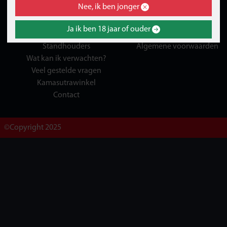
Nee, ik ben jonger
BEURS INFORMATIE
ALGEMEEN
Ja ik ben 18 jaar of ouder
Attracties
privacybeleid
Standhouders
Algemene voorwaarden
Wat kan ik verwachten?
Veel gestelde vragen
Kamasutrawinkel
Contact
©Copyright 2025